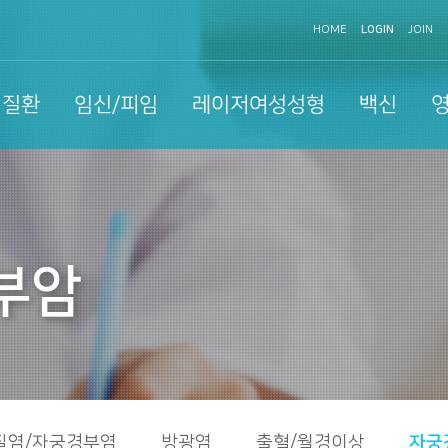
HOME
LOGIN
JOIN
성질환
임신/피임
레이저여성성형
백신
부암
질염/자궁경부염
방광염
출혈/월경이상
자궁