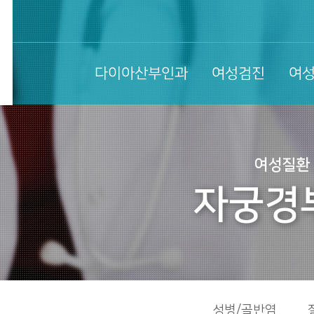
다이아산부인과
여성검진
여
여성질환
자궁경
성병/골반염