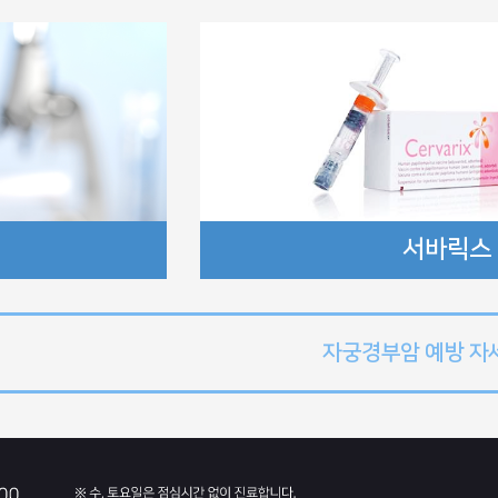
서바릭스
자궁경부암 예방 자